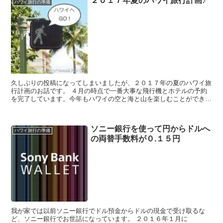
２０１７年夏のハワイ旅行計画♪
ハワイ旅行の準備
久しぶりの投稿になってしまいましたが、２０１７年の夏のハワイ旅
行計画のお話です。 ４月の時点で一番大事な飛行機とホテルの予約
を完了しています。今年もハワイの空と海と山を楽しむことができま
す♪ 予約した飛行機 我が家がハワイ...
ソニー銀行を使って円からドルへ
ハワイ旅行の準備
の両替手数料が０.１５円
我が家では以前ソニー銀行でドル預金からドルの現金で受け取るな
ど、ソニー銀行でお世話になっています。 ２０１６年１月に