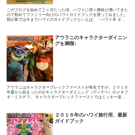
このブログを始めて三ヶ月たった頃、ハワイに増々興味が湧いてきた
ので初めてファミリー向けのハワイガイドブックを買ってみました。
我が家では今までハワイのガイドブックといえば、「ハワイ本 オア
フ最新」とか、「るるぶ ホノルル」などのいわゆ...
アウラニのキャラクターダイニン
アウラニホテル関連
グを満喫♪
アウラニはキャラクターブレックファーストが有名ですが、２０１６
年夏から始まったのがキャラクターダイニング（ディナー）のメネフ
ネ・ミスチフ。 キャラクターブレックファーストではミッキー達が
会いにきてくれますが、キャラクターダイニングでは...
２０１６年のハワイ旅行用、最新
ハワイ旅行の準備
ガイドブック