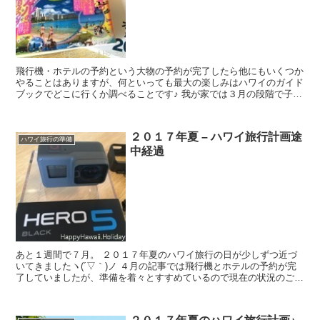
飛行機・ホテルの予約という大物の予約が完了したら他にもいくつか
やることはありますが、何といっても最大の楽しみはハワイのガイド
ブックでどこに行くか調べることです♪ 我が家では３月の段階で子連
れ向けのガイドブックを購入済みですが、...
２０１７年夏 – ハワイ旅行計画途
ハワイ旅行の準備
中経過
あと１週間で７月。 ２０１７年夏のハワイ旅行の日が少しずつ近づ
いてきましたヽ(´▽｀)ノ ４月の記事では飛行機とホテルの予約が完
了していましたが、準備を着々とすすめているので現在の状況のご報
告です。 レンタカー 我が家ではい...