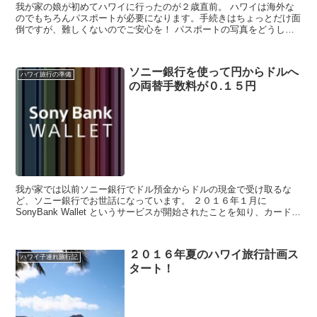
我が家の娘が初めてハワイに行ったのが２歳直前。 ハワイは海外な
のでもちろんパスポートが必要になります。手続きはちょっとだけ面
倒ですが、難しくないのでご安心を！ パスポートの写真をどうしよ
う 最初に書いたとおり、娘が最初にパ...
ソニー銀行を使って円からドルへ
ハワイ旅行の準備
の両替手数料が０.１５円
我が家では以前ソニー銀行でドル預金からドルの現金で受け取るな
ど、ソニー銀行でお世話になっています。 ２０１６年１月に
SonyBank Wallet というサービスが開始されたことを知り、カードを
作ったところ２０１６年夏のハワ...
２０１６年夏のハワイ旅行計画ス
ハワイ子連れ旅行記
タート！