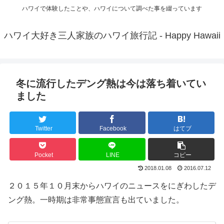
ハワイで体験したことや、ハワイについて調べた事を綴っています
ハワイ大好き三人家族のハワイ旅行記 - Happy Hawaii
冬に流行したデング熱は今は落ち着いてい
ました
Twitter
Facebook
はてブ
Pocket
LINE
コピー
2018.01.08
2016.07.12
２０１５年１０月末からハワイのニュースをにぎわしたデ
ング熱。一時期は非常事態宣言も出ていました。