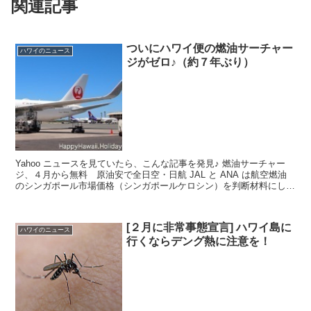
関連記事
ついにハワイ便の燃油サーチャー
ハワイのニュース
ジがゼロ♪（約７年ぶり）
Yahoo ニュースを見ていたら、こんな記事を発見♪ 燃油サーチャー
ジ、４月から無料 原油安で全日空・日航 JAL と ANA は航空燃油
のシンガポール市場価格（シンガポールケロシン）を判断材料にして
おり、２カ月間の平均価格が１バレ...
[２月に非常事態宣言] ハワイ島に
ハワイのニュース
行くならデング熱に注意を！