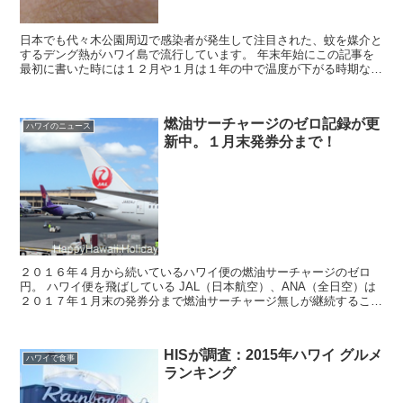
日本でも代々木公園周辺で感染者が発生して注目された、蚊を媒介と
するデング熱がハワイ島で流行しています。 年末年始にこの記事を
最初に書いた時には１２月や１月は１年の中で温度が下がる時期なの
で感染者が減ると予想をしましたが、２月になって非...
燃油サーチャージのゼロ記録が更
ハワイのニュース
新中。１月末発券分まで！
２０１６年４月から続いているハワイ便の燃油サーチャージのゼロ
円。 ハワイ便を飛ばしている JAL（日本航空）、ANA（全日空）は
２０１７年１月末の発券分まで燃油サーチャージ無しが継続すること
になりました！ これで１０ヶ月連続ゼロ ...
HISが調査：2015年ハワイ グルメ
ハワイで食事
ランキング