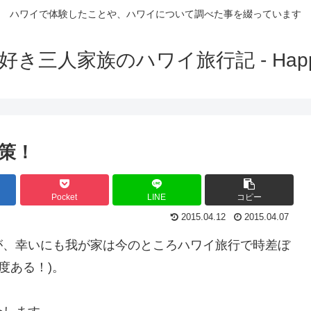
ハワイで体験したことや、ハワイについて調べた事を綴っています
き三人家族のハワイ旅行記 - Happy 
策！
Pocket
LINE
コピー
2015.04.12
2015.04.07
が、幸いにも我が家は今のところハワイ旅行で時差ぼ
度ある！)。