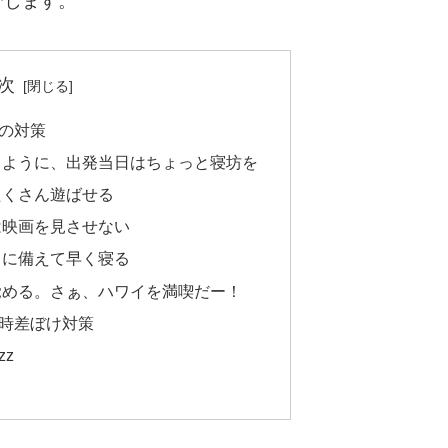
介します。
次
の対策
るように、出発当日はちょっと寝坊を
たくさん遊ばせる
は映画を見させない
日に備えて早く寝る
覚める。さぁ、ハワイを満喫だー！
時差ぼけ対策
zz