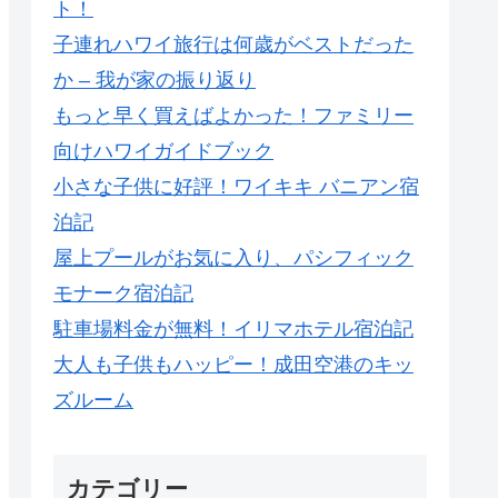
ト！
子連れハワイ旅行は何歳がベストだった
か – 我が家の振り返り
もっと早く買えばよかった！ファミリー
向けハワイガイドブック
小さな子供に好評！ワイキキ バニアン宿
泊記
屋上プールがお気に入り、パシフィック
モナーク宿泊記
駐車場料金が無料！イリマホテル宿泊記
大人も子供もハッピー！成田空港のキッ
ズルーム
カテゴリー