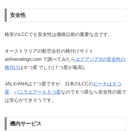
安全性
格安のLCCでも安全性は価格以前の重要な点です。
オーストラリアの航空会社の格付けサイト
airlineratings.com で調べてみたら
エアアジアXの安全性の
格付け
は６つ星 でした(７つ星が最高)。
JALやANAは７つ星ですが、日本のLCCの
ピーチは５つ
星
、
バニラエアーも５つ星
なので６つ星なら安全性の面で
は安心ができそうです。
機内サービス