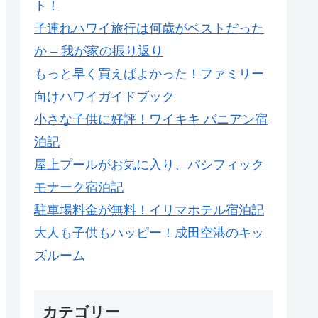
ト！
子連れハワイ旅行は何歳がベストだった
か – 我が家の振り返り
もっと早く買えばよかった！ファミリー
向けハワイガイドブック
小さな子供に好評！ワイキキ バニアン宿
泊記
屋上プールがお気に入り、パシフィック
モナーク宿泊記
駐車場料金が無料！イリマホテル宿泊記
大人も子供もハッピー！成田空港のキッ
ズルーム
カテゴリー