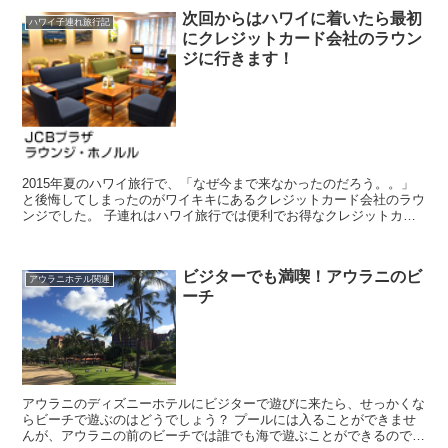
次回からはハワイに着いたら最初
ハワイ子連れ旅行記
にクレジットカード会社のラウン
ジに行きます！
2015年夏のハワイ旅行で、「なぜ今まで来なかったのだろう。。」
と後悔してしまったのがワイキキにあるクレジットカード会社のラウ
ンジでした。 子連れはハワイ旅行では便利でお得なクレジットカー
ド会社のラウンジを活用すると、とてもスムースだ...
ビジターでも満喫！アウラニのビ
アウラニホテル関連
ーチ
アウラニのディズニーホテルにビジターで遊びに来たら、せっかくな
らビーチで遊ぶのはどうでしょう？ プールには入ることができませ
んが、アウラニの前のビーチでは誰でも海で遊ぶことができるので