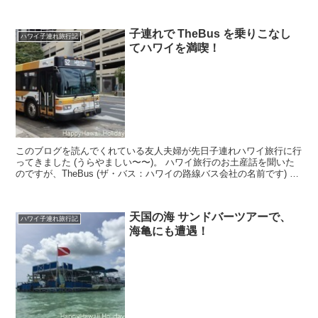
す。我が家では2012年と2014年に楽しませてい...
子連れで TheBus を乗りこなし
ハワイ子連れ旅行記
てハワイを満喫！
このブログを読んでくれている友人夫婦が先日子連れハワイ旅行に行
ってきました (うらやましい〜〜)。 ハワイ旅行のお土産話を聞いた
のですが、TheBus (ザ・バス：ハワイの路線バス会社の名前です) を
乗りこなしてカイルアやハレイワまで...
天国の海 サンドバーツアーで、
ハワイ子連れ旅行記
海亀にも遭遇！