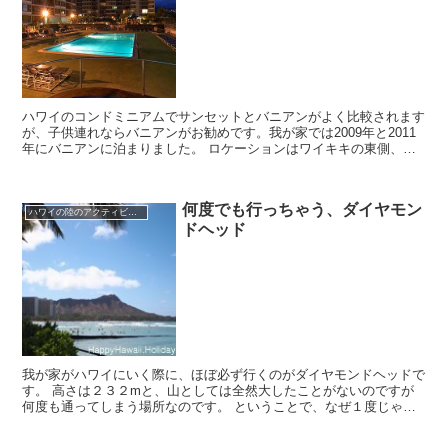
ハワイのコンドミニアムでサンセットとバニアンがよく比較されます
が、子供連れならバニアンがお勧めです。我が家では2009年と2011
年にバニアンに泊まりました。 ロケーションはワイキキの東側、カ
ピオラニ公園、ホノルル動物園に近いです。ワ...
何度でも行っちゃう、ダイヤモン
ハワイの陸のアクティビティ
ドヘッド
我が家がハワイにいく際に、ほぼ必ず行くのがダイヤモンドヘッドで
す。 高さは２３２mと、山としては全然大したことがないのですが
何度も通ってしまう場所なのです。 ということで、なぜ１度じゃな
くて何度も行くのか理由を考えてみました。 ...