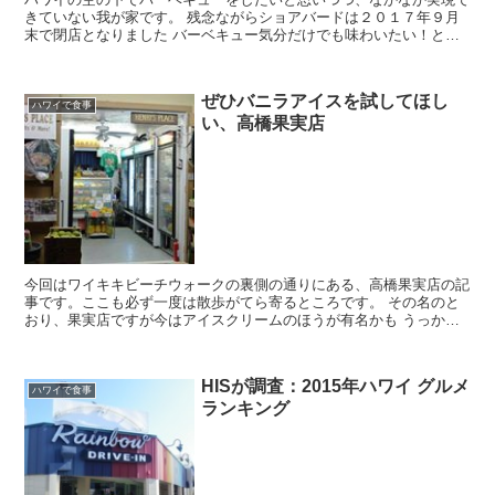
きていない我が家です。 残念ながらショアバードは２０１７年９月
末で閉店となりました バーベキュー気分だけでも味わいたい！とい
うことで...
ぜひバニラアイスを試してほし
ハワイで食事
い、高橋果実店
今回はワイキキビーチウォークの裏側の通りにある、高橋果実店の記
事です。ここも必ず一度は散歩がてら寄るところです。 その名のと
おり、果実店ですが今はアイスクリームのほうが有名かも うっかり
すると通り過ぎちゃうような店構えですが、お...
HISが調査：2015年ハワイ グルメ
ハワイで食事
ランキング