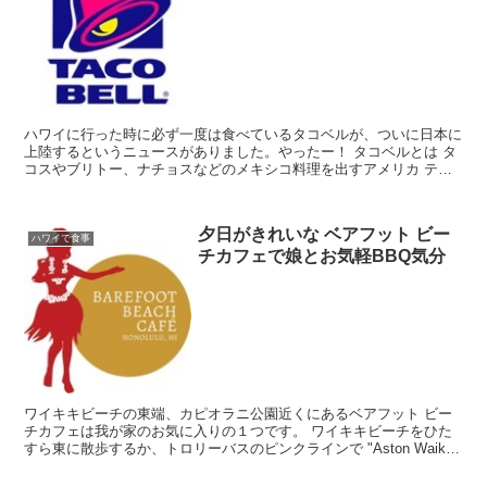
ハワイに行った時に必ず一度は食べているタコベルが、ついに日本に
上陸するというニュースがありました。やったー！ タコベルとは タ
コスやブリトー、ナチョスなどのメキシコ料理を出すアメリカ テキ
サスのファストフードのお店です。 ...
夕日がきれいな ベアフット ビー
ハワイで食事
チカフェで娘とお気軽BBQ気分
ワイキキビーチの東端、カピオラニ公園近くにあるベアフット ビー
チカフェは我が家のお気に入りの１つです。 ワイキキビーチをひた
すら東に散歩するか、トロリーバスのピンクラインで "Aston Waikiki
Beach Hotel" で降...