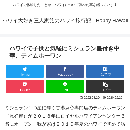
ハワイで体験したことや、ハワイについて調べた事を綴っています
ハワイ大好き三人家族のハワイ旅行記 - Happy Hawaii
ハワイで子供と気軽にミシュラン星付き中
華、ティムホーワン
Twitter
Facebook
はてブ
Pocket
LINE
コピー
2022.08.20
2020.02.22
ミシュラン１つ星に輝く香港点心専門店のティムホーワン
（添好運）が２０１８年にロイヤルハワイアンセンター３
階にオープン。我が家は２０１９年夏のハワイで初めて訪