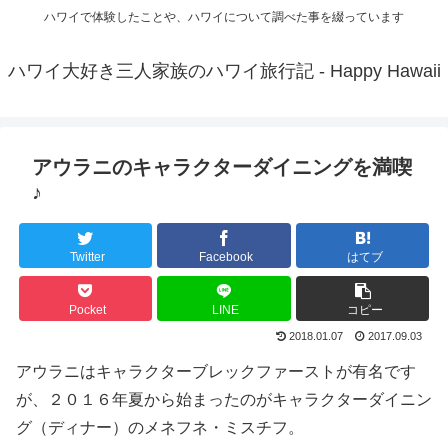
ハワイで体験したことや、ハワイについて調べた事を綴っています
ハワイ大好き三人家族のハワイ旅行記 - Happy Hawaii
アウラニのキャラクターダイニングを満喫
♪
Twitter
Facebook
はてブ
Pocket
LINE
コピー
2018.01.07
2017.09.03
アウラニはキャラクターブレックファーストが有名です
が、２０１６年夏から始まったのがキャラクターダイニン
グ（ディナー）のメネフネ・ミスチフ。