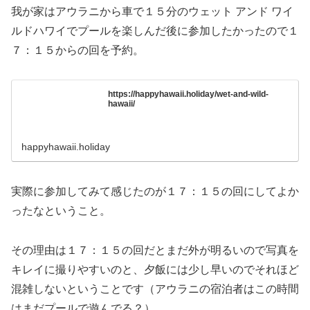
我が家はアウラニから車で１５分のウェット アンド ワイ
ルドハワイでプールを楽しんだ後に参加したかったので１
７：１５からの回を予約。
https://happyhawaii.holiday/wet-and-wild-
hawaii/
happyhawaii.holiday
実際に参加してみて感じたのが１７：１５の回にしてよか
ったなということ。
その理由は１７：１５の回だとまだ外が明るいので写真を
キレイに撮りやすいのと、夕飯には少し早いのでそれほど
混雑しないということです（アウラニの宿泊者はこの時間
はまだプールで遊んでる？）。