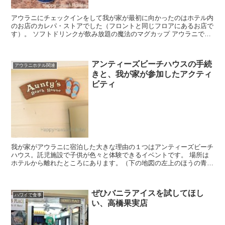
アウラニにチェックインをして我が家が最初に向かったのはホテル内
のお店のカレパ・ストアでした（フロントと同じフロアにあるお店で
す）。 ソフトドリンクが飲み放題の魔法のマグカップ アウラニでは
滞在中に何度でもソフトドリンクを補充できるリフィ...
アンティーズビーチハウスの手続
アウラニホテル関連
きと、我が家が参加したアクティ
ビティ
我が家がアウラニに宿泊した大きな理由の１つはアンティーズビーチ
ハウス。託児施設で子供が色々と体験できるイベントです。 場所は
ホテルから離れたところにあります。（下の地図の左上のほうの青丸
のところ※⑨のところ） アンテ...
ぜひバニラアイスを試してほし
ハワイで食事
い、高橋果実店