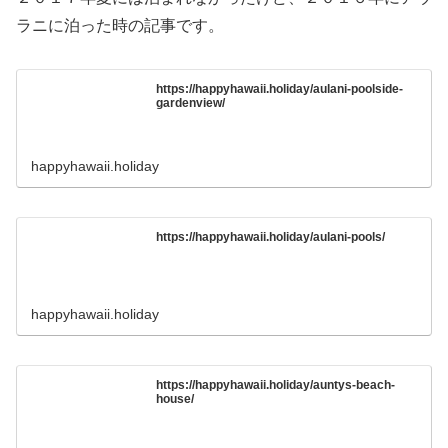
ラニに泊った時の記事です。
https://happyhawaii.holiday/aulani-poolside-
gardenview/
happyhawaii.holiday
https://happyhawaii.holiday/aulani-pools/
happyhawaii.holiday
https://happyhawaii.holiday/auntys-beach-
house/