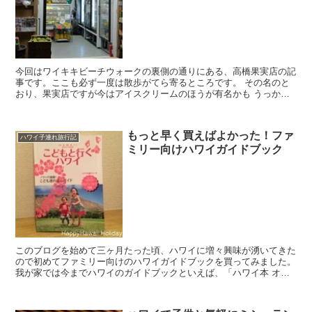
今回はワイキキビーチウォークの裏側の通りにある、高橋果実店の記
事です。ここも必ず一度は散歩がてら寄るところです。 その名のと
おり、果実店ですが今はアイスクリームのほうが有名かも うっかり
すると通り過ぎちゃうような店構えですが、お...
もっと早く買えばよかった！ファ
ハワイ子連れ旅行記
ミリー向けハワイガイドブック
このブログを始めて三ヶ月たった頃、ハワイに増々興味が湧いてきた
ので初めてファミリー向けのハワイガイドブックを買ってみました。
我が家では今までハワイのガイドブックといえば、「ハワイ本 オア
フ最新」とか、「るるぶ ホノルル」などのいわゆ...